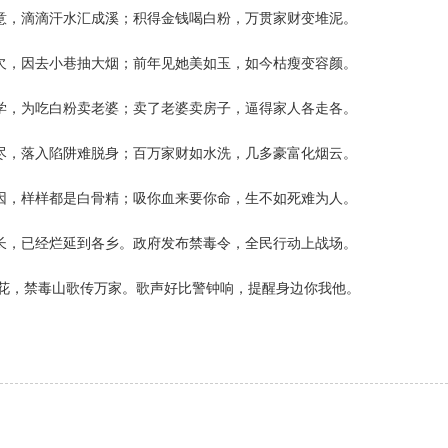
，滴滴汗水汇成溪；积得金钱喝白粉，万贯家财变堆泥。
，因去小巷抽大烟；前年见她美如玉，如今枯瘦变容颜。
，为吃白粉卖老婆；卖了老婆卖房子，逼得家人各走各。
，落入陷阱难脱身；百万家财如水洗，几多豪富化烟云。
，样样都是白骨精；吸你血来要你命，生不如死难为人。
，已经烂延到各乡。政府发布禁毒令，全民行动上战场。
，禁毒山歌传万家。歌声好比警钟响，提醒身边你我他。