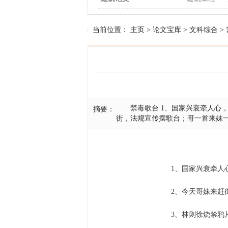
当前位置：
主页
>
论文宝库
>
文科综合
>
禁毒歌台 1、国家兴衰牵人心，
摘要：
街，法规宣传摆歌台；哥一首来妹一
1、国家兴衰牵人心
2、今天哥妹来赶街
3、林则徐烧禁鸦片