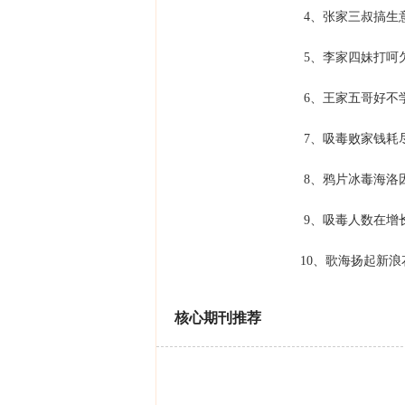
4、张家三叔搞生意
5、李家四妹打呵欠
6、王家五哥好不学
7、吸毒败家钱耗尽
8、鸦片冰毒海洛因
9、吸毒人数在增长
10、歌海扬起新浪花
核心期刊推荐