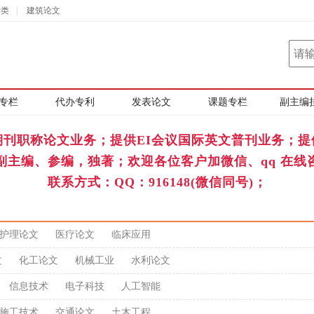
学类
|
建筑论文
专栏
代办专利
发表论文
课题专栏
副主编
期刊职称论文业务；提供EI会议国际英文普刊业务；提
副主编、参编，独著；欢迎各位客户加微信、qq 在线
联系方式：QQ：916148(微信同号)；
护理论文
医疗论文
临床应用
文
化工论文
机械工业
水利论文
信息技术
电子科技
人工智能
施工技术
交通论文
土木工程