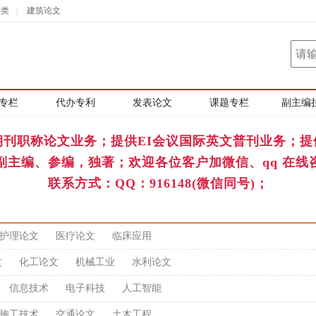
学类
|
建筑论文
专栏
代办专利
发表论文
课题专栏
副主编
期刊职称论文业务；提供EI会议国际英文普刊业务；提
副主编、参编，独著；欢迎各位客户加微信、qq 在线
联系方式：QQ：916148(微信同号)；
护理论文
医疗论文
临床应用
文
化工论文
机械工业
水利论文
信息技术
电子科技
人工智能
施工技术
交通论文
土木工程