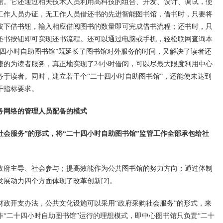
馆。它还通过相关技术人员利用高科技的组合、开发、设计、调试，使
工作人员办证，无工作人员借还书的先进智能图书馆，借书时，只要将
按下借书钮，输入相应借阅图书的数量即可完成借书流程；还书时，只
还书按钮即可实现还书流程。还可以通过电脑或手机，轻松联网查询本
十四小时自助图书馆”既延长了图书馆对外服务的时间，又解决了读者还
捷的为读者服务，真正地实现了24小时借阅，可以尽最大限度利用中心
务于读者。同时，建立若干个“二十四小时自助图书馆”，还能使未达到
干指标要求。
务网络的管理人员配备的模式
社会服务”的形式，将“二十四小时自助图书馆”监管工作全部承包给社
府主导、社会参与；提高效能作为公共图书馆的努力方向；通过体制
展动力四个方面体现了改革创新[2]。
开支办法，公共文化设施可以采用“政府采购社会服务”的形式，来
“二十四小时自助图书馆”运行的理想模式，即中心图书馆只负责“二十