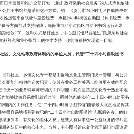
而日常监管和维护全部打包，通过“政府采购社会服务”的方式承包给社
区公共图书馆都是采用这种方式。如：《厦门市24小时街区自助图书馆
次性运营平台软硬件建设经费、承担24小时街区自助图书购书经费、承
经费等方面加以支持保障，确保我市24小时街区自助图书馆运行正常，
期绩效”[3]。这种方式是好处是，中心图书馆只要通过“政府采购社会
予文献补充和业务指导上的技术支持，便能够很快实现这一目标。
社区、文化站等政府体制内的单位人员，代管“二十四小时自助图书
目前社区、乡镇文化专干都是由当地文化主管部门统一管理，与公共
社会职能与相似的岗位职责，使其在业务工作关系上能够更有效的配合
进行统一的业务辅导与培训的工作职能；其次是基层文化专干熟悉本地
工作能够比较容易做到就近监管；同时他也能依托“二十四小时自助图书
管理内的工作任务，使“二十四小时自助图书馆”能够最大限度地发挥其
能够很容易地招募到称职的“二十四小时自助图书馆”志愿服务者。他们
志愿服务者、有文化的退休人员，这些人有从事这一公益服务的强烈愿
愿服务队伍中的核心主力。当然，中心图书馆或文化管理部门也应该适