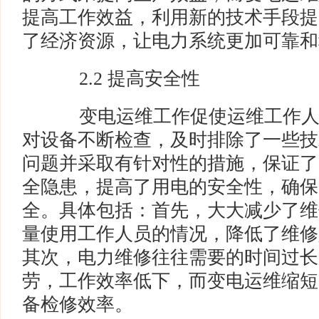
提高工作效益，利用新的技术手段提
了经济资源，让电力系统更加可靠和
2.2 提高安全性
变电运维工作促使运维工作人
对设备不断检查，及时排除了一些技
问题并采取有针对性的措施，保证了
全隐患，提高了用电的安全性，确保
全。具体包括：首先，大大减少了维
量使用工作人员的情况，降低了维修
其次，电力维修往往需要的时间过长
劳，工作效率低下，而变电运维缩短
备检修效率。