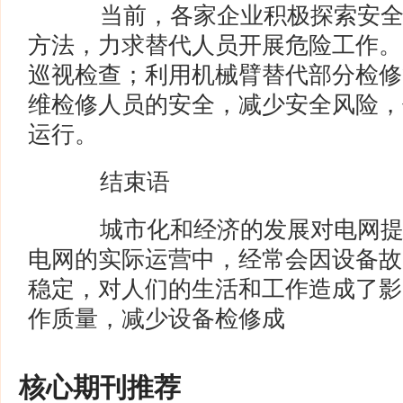
当前，各家企业积极探索安全
方法，力求替代人员开展危险工作。
巡视检查；利用机械臂替代部分检修
维检修人员的安全，减少安全风险，
运行。
结束语
城市化和经济的发展对电网提
电网的实际运营中，经常会因设备故
稳定，对人们的生活和工作造成了影
作质量，减少设备检修成
核心期刊推荐