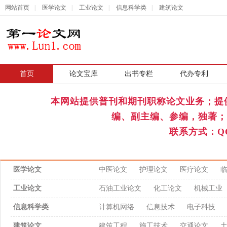
网站首页
|
医学论文
|
工业论文
|
信息科学类
|
建筑论文
首页
|
论文宝库
出书专栏
代办专利
本网站提供普刊和期刊职称论文业务；提
编、副主编、参编，独著；
联系方式：QQ
医学论文
中医论文
护理论文
医疗论文
工业论文
石油工业论文
化工论文
机械工业
信息科学类
计算机网络
信息技术
电子科技
建筑论文
建筑工程
施工技术
交通论文