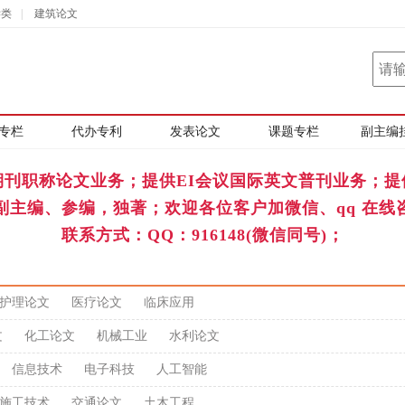
学类
|
建筑论文
专栏
代办专利
发表论文
课题专栏
副主编
期刊职称论文业务；提供EI会议国际英文普刊业务；提
副主编、参编，独著；欢迎各位客户加微信、qq 在线
联系方式：QQ：916148(微信同号)；
护理论文
医疗论文
临床应用
文
化工论文
机械工业
水利论文
信息技术
电子科技
人工智能
施工技术
交通论文
土木工程