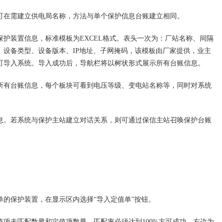
在需建立供电局名称，方法与单个保护信息台账建立相同。
装置信息，标准模板为EXCEL格式。表头一次为：厂站名称、间隔
、设备类型、设备版本、IP地址、子网掩码，该模板由厂家提供，业主
可导入系统。导入成功后，导航栏将以树状形式展示所有台账信息。
有台账信息，每个板块可看到电压等级、变电站名称等，同时对系统
。若系统与保护主站建立对话关系，则可通过保信主站召唤保护台账
保护装置，在显示区内选择“导入定值单”按钮。
未匹配数量和定值项数量，匹配率必须达到100%方可成功，右边为