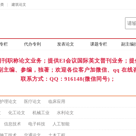
学类
|
建筑论文
专栏
代办专利
发表论文
课题专栏
副主编
期刊职称论文业务；提供EI会议国际英文普刊业务；提
副主编、参编，独著；欢迎各位客户加微信、qq 在线
联系方式：QQ：916148(微信同号)；
护理论文
医疗论文
临床应用
文
化工论文
机械工业
水利论文
信息技术
电子科技
人工智能
施工技术
交通论文
土木工程