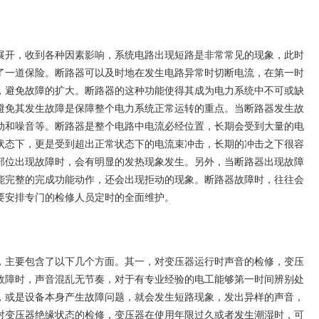
开，收到各种因素影响，系统电路出现短路是非常常见的现象，此时
了一道保险。断路器可以及时地在发生电路异常时切断电流，在第一时
，避免故障的扩大。断路器的这种功能使得其成为电力系统中不可或缺
避免其发生故障是保障整个电力系统正常运转的重点。当断路器发生故
动和噪音等。断路器是整个电路中电流必经位置，长期会受到大量的电
状态下，更是受到超出正常状态下的电流束冲击，长期的冲击之下很容
部位出现故障时，会有明显的发热现象发生。另外，当断路器出现故障
能完整的完成功能动作，还会出现拒动的现象。断路器故障时，往往会
要安排专门的检修人员定时的全面维护。
主要包含了以下几个方面。其一，对变压器运行时声音的检修，变压
故障时，声音混乱无节奏，对于有专业经验的电工能够第一时间辨别处
，或是设备本身产生故障问题，就会发生短路现象，发出异样的声音，
对变压器绝缘状态的检修，变压器在使用年限过久或者发生潮湿时，可