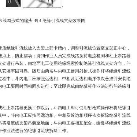
卡线勾形式的端头 图 4 绝缘引流线支架效果图
质绝缘引流线放入支架上部卡槽内，调整引流线位置至支架正中心，
挂点上，防止摆动；待到作业人员完成线路负荷电流检测和柱上断路器
支架进行吊装，由地面电工使用绝缘绳索控制绝缘引流线支架方向，斗
认安装牢固可靠。随后由两名斗内电工使用射枪式操作杆将绝缘引流线
过程中，斗内电工应按照远边相、中相及近边相顺序依次悬挂并安装绝
内电工要同时同相同步进行；至此即完成由绝缘杆作业法进行的绝缘引
柱上断路器更换工作以后，斗内电工即可使用射枪式操作杆将绝缘引
其中，斗内电工应按照远边相、中相及近边相顺序依次拆除绝缘引流线
吊将引流线支架吊装至地面，斗内电工要相互配合，缓慢将绝缘引流线
杆作业法进行的绝缘引流线拆除工作。