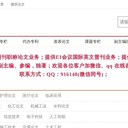
学类
|
建筑论文
专栏
代办专利
发表论文
课题专栏
副主编
期刊职称论文业务；提供EI会议国际英文普刊业务；提
副主编、参编，独著；欢迎各位客户加微信、qq 在线
联系方式：QQ：916148(微信同号)；
护理论文
医疗论文
临床应用
文
化工论文
机械工业
水利论文
信息技术
电子科技
人工智能
施工技术
交通论文
土木工程